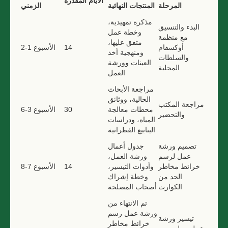
الأيام المقدرة
المرحلة
المنتجات النهائية
الزمني
مذكرة تمهيدية،
البدء والتنسيق
وخطة عمل
مع منظمة
متفق عليها،
أوكسفام
14
الأسبوع 1-2
ومنهجية أخذ
والسلطات
العينات وورشة
المحلية
العمل
مراجعة الأبحاث
الحالية، ووثائق
مراجعة المكتب
محطات معالجة
30
الأسبوع 3-6
والتحضير
المياه، ودراسات
الينابيع القطرانية
تصميم ورشة
جدول أعمال
عمل لرسم
ورشة العمل،
خرائط مخاطر
وأدوات التيسير،
14
الأسبوع 7-8
الحد من
وخطة إشراك
الكوارث
أصحاب المصلحة
تم الانتهاء من
ورشة عمل رسم
تيسير ورشة
خرائط مخاطر