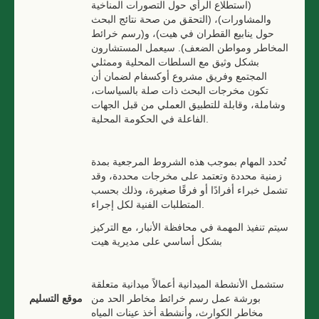
(استطلاع الرأي حول التصورات المناخية
والمشاورات)، (التحقق من صحة نتائج البحث
حول ينابيع القطران في هيت)، و(رسم خرائط
المخاطر ومواطن الضعف). سيعمل المستشارون
بشكل وثيق مع السلطات المحلية وممثلي
المجتمع وفريق مشروع أوكسفام لضمان أن
تكون مخرجات البحث ذات صلة بالسياسات،
وشاملة، وقابلة للتطبيق العملي من قبل الجهات
الفاعلة في الحكومة المحلية.
تُحدد المهام بموجب هذه الشروط المرجعية بمدة
زمنية محددة وتعتمد على مخرجات محددة، وقد
تشمل خبراء أفرادًا أو فرقًا صغيرة، وذلك بحسب
المتطلبات الفنية لكل إجراء.
سيتم تنفيذ المهمة في محافظة الأنبار، مع التركيز
بشكل أساسي على مديرية هيت
ستشمل الأنشطة الميدانية أعمالاً ميدانية متعلقة
بورشة عمل رسم خرائط مخاطر الحد من
موقع التسليم
مخاطر الكوارث، وأنشطة أخذ عينات المياه