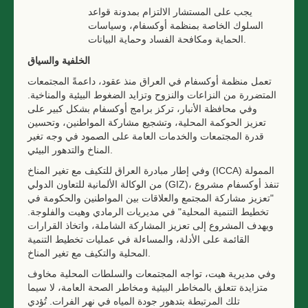
يجب على المستشار الالتزام بمدونة قواعد
السلوك الخاصة بمنظمة أوكسفام، وسياسات
الحماية ومكافحة الفساد وحماية البيانات.
الخلفية والسياق
تعمل منظمة أوكسفام في العراق منذ عقود، داعمةً المجتمعات
المتضررة من النزاعات والنزوح وتزايد الضغوط البيئية والمناخية.
وفي محافظة الأنبار، تركز برامج أوكسفام بشكل كبير على
تعزيز الحوكمة المحلية، وتشجيع مشاركة المواطنين، وتحسين
قدرة المجتمعات والخدمات العامة على الصمود في وجه تغير
المناخ والتدهور البيئي.
وفي إطار مبادرة العراق للتكيف مع تغير المناخ (ICCA) الممولة
من الوكالة الألمانية للتعاون الدولي (GIZ)، تنفذ أوكسفام مشروع
"تعزيز مشاركة المجتمع والعلاقات بين المواطنين والحكومة في
تخطيط التنمية المحلية" في مديريات الرمادي وهيت والفلوجة.
ويهدف المشروع إلى تعزيز المشاركة الشاملة، واتخاذ القرارات
القائمة على الأدلة، والمساءلة في عمليات تخطيط التنمية
المحلية والتكيف مع تغير المناخ.
وفي مديرية هيت، تواجه المجتمعات والسلطات المحلية مخاوف
متزايدة تتعلق بالمخاطر البيئية ومخاطر الصحة العامة، لا سيما
تلك المرتبطة بتدهور جودة المياه في نهر الفرات. تُؤدي