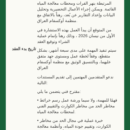
المرتبطة بنهر الفرات ومحطات معالجة المياه
القائمة. ويمكن إجراء الأعمال التحضيرية وتحليل
البيانات وإعداد التقارير عن بُعد، رهناً بالاتفاق مع
منظمة أوكسفام العراق.
من المتوقع أن يبدأ العمل بهذه الاستشارة في
الأول من نيسان 2026 ، وذلك رهناً بإتمام عملية
الشراء وتوقيع العقد
تاريخ بدء العقد
سيتم تنفيذ المهمة على مدى سبعة أشهر، بشكل
متقطع، وفقاً لخطة عمل ومستوى جهد متفق
عليهما، وبالتنسيق الوثيق مع منظمة أوكسفام
العراق
ندعو المتقدمين المهتمين إلى تقديم المستندات
التالية:
مقترح فني يتضمن ما يلي:
• فهمًا للمهمة، ولا سيما ورشة عمل رسم خرائط
مخاطر الحد من مخاطر الكوارث والتقييم الفني
لمحطات معالجة المياه.
• خبرة عملية في مجال الحد من مخاطر
الكوارث، وتقييم جودة المياه، وأنظمة معالجة