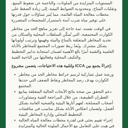
المستويات المتزايدة من الملوثات، والناجمة عن ضغوط المنبع،
وتقلبات المناخ، ومحدودية الضوابط البيئية، إلى زيادة الضغط على
محطات معالجة المياه القائمة، مما يُثير تساؤلات حول قدرتها
على توفير مياه شرب آمنة باستمرار للمجتمعات المتضررة.
في الوقت نفسه، ثمة حاجة إلى تعزيز مناهج الحد من مخاطر
الكوارث المجتمعية، التي تُمكّن السلطات المحلية والسكان من
تحديد المخاطر المتعلقة بالمناخ والبيئة وفهمها وترتيب أولوياتها
بشكل مشترك. ويُعدّ ربط تصورات المجتمع للمخاطر بالأدلة
العلمية والتقنية أمرًا بالغ الأهمية لضمان استجابة تدابير التخطيط
والتكيف المحلية وفعاليتها من الناحية الفنية.
إجراءً يجمع بين:
ICCA
ولتلبية هذه الاحتياجات، يتضمن مشروع
ورشة عمل تشاركية لرسم خرائط مخاطر الحد من مخاطر
الكوارث بهدف رصد المخاطر ونقاط الضعف التي حددها
المجتمع.
دعم التحقق من صحة نتائج الأبحاث الحالية المتعلقة بينابيع
القطران الطبيعية، من خلال المراجعة الفنية ومشاورات
أصحاب المصلحة، لفهم آثارها البيئية والصحية العامة بشكل
أفضل، ولضمان انعكاس الأدلة بشكل مناسب في مناقشات
التخطيط المحلي وإدارة المخاطر البيئية .
إجراء تقييم بحثي فني لقدرة محطات معالجة المياه الحالية
في هيت على التعامل مع الأحمال الملوثة الحالية والمتزايدة