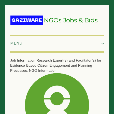
NGOs Jobs & Bids
HOME
Job Information
Research Expert(s) and Facilitator(s) for
Evidence-Based Citizen Engagement and Planning
GRANTS & PROPOSALS
Processes.
NGO Information
BIDS & TENDERS
TRAININGS
SURVEYS
JOBS