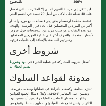
100%
المجموع:
لن تنتقل إلى مرحلة التقييم المالي إلا المقترحات التي تحصل
على 40 نقطة على الأقل من أصل 70 نقطة في التقييم الفني
تحتفظ منظمة أوكسفام بحق إجراء مقابلات مع مورد واحد أو
أكثر من الموردين المحتملين قبل اتخاذ قرار الترسية. والهدف
من هذه المقابلات هو طلب مزيد من التوضيحات حول عروض
الأسعار المقدمة، والتعرف أكثر على خلفية الموردين المحتملين
وخبراتهم السابقة، بالإضافة إلى خلفيات فرقهم
شروط أخرى
تُفصّل شروط المشاركة في عملية الشراء في
بنود
وشروط
تقديم العطاءات.
مدونة لقواعد السلوك
تلتزم منظمة أوكسفام بالنزاهة في عملياتها وسلاسل توريدها،
وتضمن أعلى المعايير الأخلاقية. ويُعدّ الامتثال لجميع القوانين
واللوائح، وضمان المنافسة العادلة ركيزتين أساسيتين لهذا
الالتزام. ونحن نشجع هذه المبادئ والمعايير بنشاط، ونتوقع من