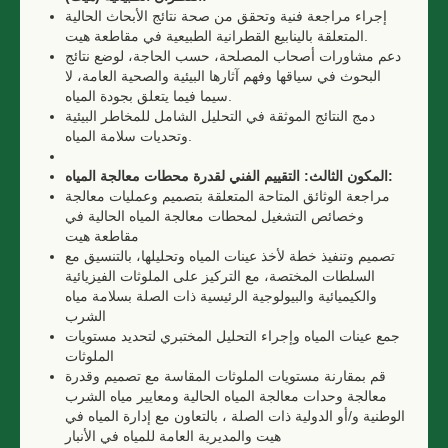
إجراء مراجعة فنية وتحقق من صحة نتائج الأبحاث الحالية
المتعلقة بالينابيع القطرانية الطبيعية في مقاطعة هيت.
دعم مشاورات أصحاب المصلحة، حسب الحاجة، لوضع نتائج
البحوث في سياقها وفهم آثارها البيئية والصحية العامة، لا
سيما فيما يتعلق بجودة المياه.
دمج النتائج الموثقة في التحليل الشامل للمخاطر البيئية
وتحديات سلامة المياه.
المكون الثالث: التقييم الفني لقدرة محطات معالجة المياه:
مراجعة الوثائق المتاحة المتعلقة بتصميم وعمليات معالجة
وخصائص التشغيل لمحطات معالجة المياه الحالية في
مقاطعة هيت
تصميم وتنفيذ خطة لأخذ عينات المياه وتحليلها، بالتنسيق مع
السلطات المختصة، مع التركيز على الملوثات الفيزيائية
والكيميائية والبيولوجية الرئيسية ذات الصلة بسلامة مياه
الشرب
جمع عينات المياه وإجراء التحليل المختبري لتحديد مستويات
الملوثات
قم بمقارنة مستويات الملوثات المقاسة مع تصميم وقدرة
معالجة وحدات معالجة المياه الحالية ومعايير مياه الشرب
الوطنية و/أو الدولية ذات الصلة ، بالتعاون مع إدارة المياه في
هيت والمديرية العامة للمياه في الأنبار