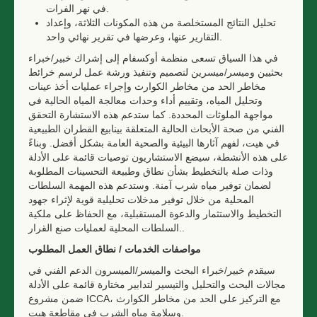
في نهر الفرات.
تحليل النتائج المستخلصة من هذه المكونات الثلاثة، وإعداد
التقارير عنها، وعرضها في تقرير نهائي واحد.
في هذا السياق تسعى منظمة أوكسفام إلى إشراك خبير/خبراء
بحثيين وميسر/ميسرين لتصميم وتنفيذ ورشة عمل لرسم خرائط
مخاطر الحد من مخاطر الكوارث وإجراء عمليات أخذ عينات
وتحليل المياه، وتقييم أداء وحدات معالجة المياه الحالية في
مواجهة الملوثات المحددة. كما ستدعم هذه الاستشارة التحقق
الفني من صحة الأبحاث الحالية المتعلقة بينابيع القطران الطبيعية
في هيت، لفهم آثارها البيئية والصحية العامة بشكل أفضل. وبناءً
على هذه الأنشطة، سيضع الاستشاريون توصيات قائمة على الأدلة
وذات صلة بالتخطيط بشأن نطاق وطبيعة التحسينات المطلوبة
لضمان توفير مياه شرب آمنة. وستدعم هذه المهمة السلطات
المحلية من خلال توفير مدخلات تحليلية قوية لإثراء جهود
التخطيط والاستثمار والدعوة المستقبلية، مع الحفاظ على ملكية
السلطات المحلية لعمليات صنع القرار..
مواصفات الخدمات / نطاق العمل المطلوب
سيقدم خبير/خبراء البحث والميسر/الميسرون الدعم الفني في
مجالات البحث والتحليل والتيسير لتدابير مختارة قائمة على الأدلة
ضمن مشروع ICCA، مع التركيز على الحد من مخاطر الكوارث
وسلامة مياه الشرب في مقاطعة هيت.