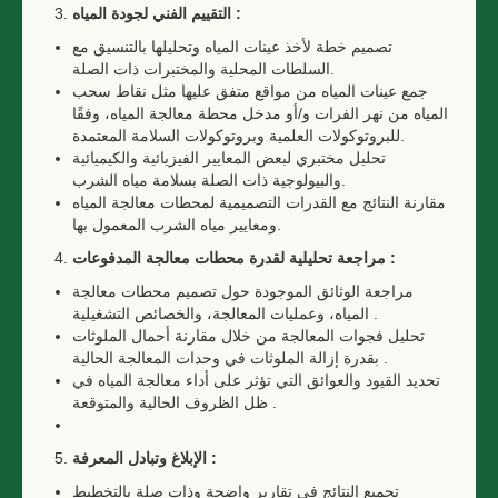
:
التقييم الفني لجودة المياه
تصميم خطة لأخذ عينات المياه وتحليلها بالتنسيق مع
السلطات المحلية والمختبرات ذات الصلة.
جمع عينات المياه من مواقع متفق عليها مثل نقاط سحب
المياه من نهر الفرات و/أو مدخل محطة معالجة المياه، وفقًا
للبروتوكولات العلمية وبروتوكولات السلامة المعتمدة.
تحليل مختبري لبعض المعايير الفيزيائية والكيميائية
والبيولوجية ذات الصلة بسلامة مياه الشرب.
مقارنة النتائج مع القدرات التصميمية لمحطات معالجة المياه
ومعايير مياه الشرب المعمول بها.
:
مراجعة تحليلية لقدرة محطات معالجة المدفوعات
مراجعة الوثائق الموجودة حول تصميم محطات معالجة
المياه، وعمليات المعالجة، والخصائص التشغيلية .
تحليل فجوات المعالجة من خلال مقارنة أحمال الملوثات
بقدرة إزالة الملوثات في وحدات المعالجة الحالية .
تحديد القيود والعوائق التي تؤثر على أداء معالجة المياه في
ظل الظروف الحالية والمتوقعة .
:
الإبلاغ وتبادل المعرفة
تجميع النتائج في تقارير واضحة وذات صلة بالتخطيط