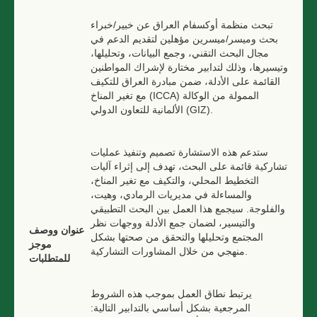
تبحث منظمة أوكسفام العراق عن خبير/خبراء
بحث وميسر/ميسرين مؤهلين لتقديم الدعم في
مجال البحث التقني، وجمع البيانات، وتحليلها،
وتيسيرها، وذلك لتدابير مختارة لإشراك المواطنين
القائمة على الأدلة، ضمن مبادرة العراق للتكيف
مع تغير المناخ (ICCA) الممولة من الوكالة
الألمانية للتعاون الدولي (GIZ).
ستدعم هذه الاستشارة تصميم وتنفيذ عمليات
تشاركية قائمة على البحث، تهدف إلى إثراء آليات
التخطيط المحلي، والتكيف مع تغير المناخ،
والمساءلة في مديريات الرمادي، وهيت،
والفلوجة. سيجمع هذا العمل بين البحث التطبيقي
والتيسير، لضمان جمع الأدلة ووجهات نظر
عنوان ووصف
المجتمع وتحليلها والتحقق من صحتها بشكل
موجز
منهجي من خلال المشاورات التشاركية.
للمتطلبات
يرتبط نطاق العمل بموجب هذه الشروط
المرجعية بشكل أساسي بالتدابير التالية: