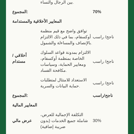
بين الرجال والنساء.
70%
المجموع:
المعايير الأخلاقية والمستدامة
توافق واضح مع قيم منظمة
ناجح/ راسب
أوكسفام، بما في ذلك الالتزام
بالإنصاف والمساءلة والشمول.
الالتزام بمدونة قواعد السلوك
أخلاقي /
الخاصة بمنظمة أوكسفام،
ناجح/ راسب
مستدام
ومعايير الحماية، وسياسات
مكافحة الفساد.
الاستعداد للامتثال لمتطلبات
ناجح/ راسب
حماية البيانات والسرية.
ناجح/راسب
المجموع:
المعايير المالية
التكلفة الإجمالية للعرض،
30%
شاملة جميع الخدمات (بدون
عرض مالي
ضريبة إضافية)