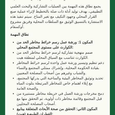
يجمع نطاق هذه المهمة بين العمليات التشاركية والبحث العلمي
التطبيقي، بهدف توليد أدلة ذات صلة بالتخطيط لإثراء عملية صنع
القرار المحلي وجهود التكيف مع تغير المناخ. سيتم تنفيذ هذه
الاستشارة بالتنسيق الوثيق مع السلطات المحلية وفريق مشروع
أوكسفام.
نطاق المهمة
المكون 1: ورشة عمل رسم خرائط مخاطر الحد من
:
الكوارث على مستوى المجتمع المحلي
صمم منهجية تشاركية لرسم خرائط مخاطر الحد من
الكوارث تتناسب مع السياق المحلي لمنطقة هيت.
دعم تنظيم وتيسير ورشة عمل واحدة لرسم خرائط المخاطر
بقيادة الحكومة المحلية، وإشراك ممثلي المجتمع والنساء
والشباب وغيرهم من أصحاب المصلحة المعنيين.
تحديد وتوثيق المخاطر البيئية والمناخية التي يدركها المجتمع،
مع إيلاء اهتمام خاص للمخاطر المرتبطة بتلوث المياه
والصحة العامة.
دمج مخرجات ورشة العمل في خريطة مخاطر مستنيرة من
قبل المجتمع وقائمة مخاطر ذات أولوية، تم التحقق منها مع
أصحاب المصلحة المحليين.
المكون الثاني: التحقق من صحة الأبحاث المتعلقة بينابيع
القطران الطبيعية (هيت):