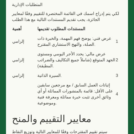
المتطلبات الإدارية
لكي يتم إدراج اسمك في القائمة المختصرة للتقييم وفقًا لمعايير
الجائزة، يجب تقديم المستندات التالية مع هذا الطلب
المستندات المطلوب تقديمها
أهمية
عرض فني: يوضح فهم المهمة، والخبرة ذات
1
إلزامي
الصلة، والنهج الاستشاري المقترح.
عرض مالي: يحدد الأجر اليومي ومستوى
2
الجهد المتوقع (شاملاً جميع التكاليف والضرائب
إلزامي
المطبقة).
3
السيرة الذاتية.
إلزامي
إثباتات العمل السابق / مع مرجعين سابقين
على الأقل: قائمة بالمنشورات المماثلة أو أي
4
وثائق أخرى تثبت خبرة مماثلة ومعرفة فنية
وموضوعية.
معايير التقييم والمنح
سيتم تقييم المقترحات وفقًا للمعايير التالية وتوزيع النقاط