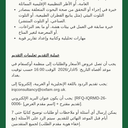
العامة، أو الأطر التنظيمية الإقليمية المماثلة
خبرة في إجراء أو التحقق من صحة البحوث المتعلقة بمصادر
التلوث البيئي (مثل ينابيع القطران الطبيعية، أو التلوث
الصناعي، أو التلوث المنتشر).
خبرة سابقة في العمل في بيئات هشة، أو ما بعد النزاعات،
أو المعرضة لتغير المناخ.
مهارات تحليلية وكتابية وإعداد تقارير قوية
عملية التقديم
تعليمات التقديم
يجب أن تصل عروض الأسعار والطلبات إلى منظمة أوكسفام في
موعد أقصاه التاريخ: 5/اذار/2026 الوقت:16:00 حسب توقيت
بغداد.
يجب تقديم الردود باللغة الإنجليزية أو العربية، إلكترونيًا إلى:
irqconsultancy@oxfam.org.uk.
يجب أن يكون عنوان البريد الإلكتروني: [RFQ-IQRMD-26-
0006- تقديم مقترح + [اسم مقدم العرض]].
يمكن إرسال أي أسئلة أو ملاحظات أو طلبات توضيح كتابيًا حتى 7
أيام قبل الموعد النهائي للتقديم. سيتم الرد على الأسئلة (مع
إخفاء هوية مقدم الطلب) لجميع المتقدمين.