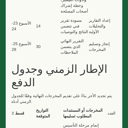
وخطة إشراك
أصحاب المصلحة
إعداد التقارير
مسودة تقرير
الأسبوع 23-
والتحليلات
فني تتضمن
14
24
الأولية
النتائج والتوصيات
التقرير النهائي
إنجاز وتسليم
الأسبوع 25-
الذي يتضمن
30
المخرجات
28
الملاحظات
الإطار الزمني وجدول
الدفع
يتم تحديد الأجر بناءً على تقديم المخرجات النهائية وفقًا للجدول
الزمني أدناه.
المخرجات أو المستندات
التواريخ
العدد
٪ قسط
المطلوب تسليمها
المتوقعة
إتمام مرحلة التأسيس