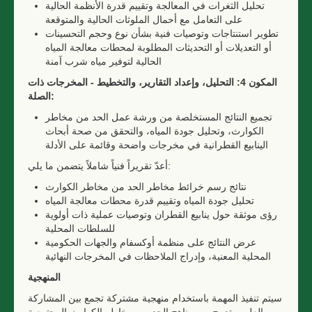
تحليل الثغرات في المعالجة وتقييم قدرة الأنظمة الحالية
على التعامل مع أحمال الملوثات الحالية والمتوقعة
تطوير استنتاجات وتوصيات فنية بشأن نوع وحجم التحسينات
أو التعديلات أو التحديثات المطلوبة لمحطات معالجة المياه
الحالية لتوفير مياه شرب آمنة
المكون 4: التحليل، وإعداد التقارير، والتخطيط - المخرجات ذات
الصلة:
تجميع النتائج المستخلصة من ورشة عمل الحد من مخاطر
الكوارث، وتحليل جودة المياه، والتحقق من صحة أبحاث
الينابيع القطرانية في مخرجات واضحة وقائمة على الأدلة
أعدّ تقريراً فنياً شاملاً يتضمن ما يلي:
نتائج رسم خرائط مخاطر الحد من مخاطر الكوارث
تحليل جودة المياه وتقييم قدرة محطات معالجة المياه
رؤى موثقة حول ينابيع القطران وتوصيات عملية ذات أولوية
للسلطات المحلية
عرض النتائج على منظمة أوكسفام والجهات الحكومية
المحلية المعنية، وإدراج الملاحظات في المخرجات النهائية
المنهجية
سيتم تنفيذ المهمة باستخدام منهجية مشتركة تجمع بين المشاركة
والعلم، وتدمج بين مناهج الحد من مخاطر الكوارث المجتمعية