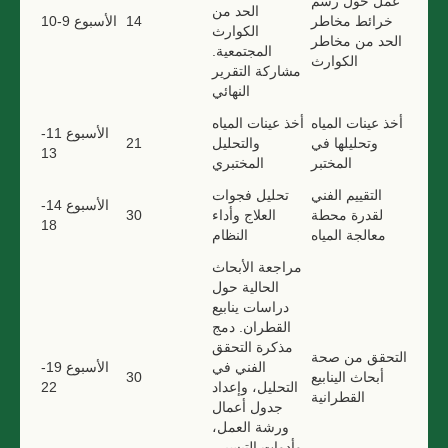
عمل حول رسم
الحد من
خرائط مخاطر
14
الأسبوع 9-10
الكوارث
الحد من مخاطر
المجتمعية.
الكوارث
مشاركة التقرير
النهائي
أخذ عينات المياه
أخذ عينات المياه
الأسبوع 11-
وتحليلها في
والتحليل
21
13
المختبر
المختبري
التقييم الفني
تحليل فجوات
الأسبوع 14-
لقدرة محطة
العلاج وأداء
30
18
معالجة المياه
النظام
مراجعة الأبحاث
الحالية حول
دراسات ينابيع
القطران. دمج
مذكرة التحقق
التحقق من صحة
الفني في
الأسبوع 19-
أبحاث الينابيع
30
التحليل، وإعداد
22
القطرانية
جدول أعمال
ورشة العمل،
وأدوات التيسير،