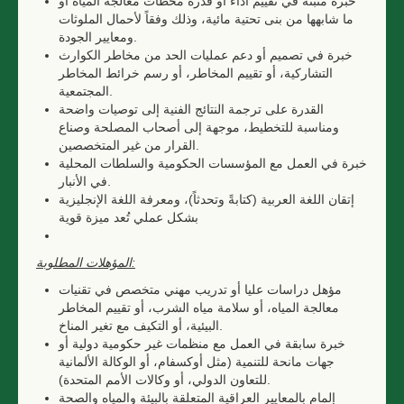
خبرة مثبتة في تقييم أداء أو قدرة محطات معالجة المياه أو
ما شابهها من بنى تحتية مائية، وذلك وفقاً لأحمال الملوثات
ومعايير الجودة.
خبرة في تصميم أو دعم عمليات الحد من مخاطر الكوارث
التشاركية، أو تقييم المخاطر، أو رسم خرائط المخاطر
المجتمعية.
القدرة على ترجمة النتائج الفنية إلى توصيات واضحة
ومناسبة للتخطيط، موجهة إلى أصحاب المصلحة وصناع
القرار من غير المتخصصين.
خبرة في العمل مع المؤسسات الحكومية والسلطات المحلية
في الأنبار.
إتقان اللغة العربية (كتابةً وتحدثاً)، ومعرفة اللغة الإنجليزية
بشكل عملي تُعد ميزة قوية
المؤهلات المطلوبة:
مؤهل دراسات عليا أو تدريب مهني متخصص في تقنيات
معالجة المياه، أو سلامة مياه الشرب، أو تقييم المخاطر
البيئية، أو التكيف مع تغير المناخ.
خبرة سابقة في العمل مع منظمات غير حكومية دولية أو
جهات مانحة للتنمية (مثل أوكسفام، أو الوكالة الألمانية
للتعاون الدولي، أو وكالات الأمم المتحدة).
إلمام بالمعايير العراقية المتعلقة بالبيئة والمياه والصحة