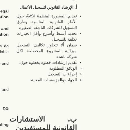
أ. الإرشاد القانوني لتسجيل الأعمال
egal
تقديم المشورة لمنظمة AVSI حول
tion
الأطر القانونية المناسبة وطرق
التسجيل للشركات الناشئة الصغيرة
, and
تحديد أبسط وأسرع وأقل الخيارات
ation
تكلفة للتسجيل
ضمان ألا تتجاوز تكاليف التسجيل
ts do
ميزانية المشروع المخصصة لكل
lable
شركة ناشئة
تقديم إرشادات خطوة بخطوة حول:
e and
الوثائق المطلوبة
إجراءات التسجيل
الجهات والمؤسسات المعنية
 and
 to
ب. الاستشارات
ling
القانونية للمستفيدين