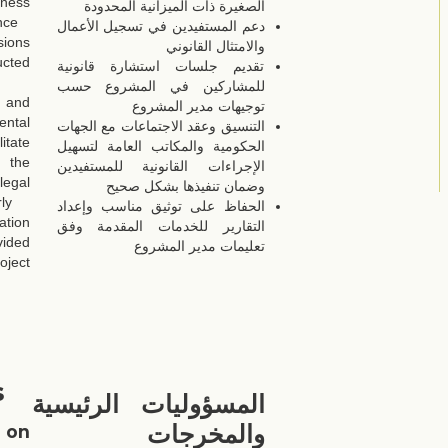
iness
الصغيرة ذات الميزانية المحدودة
nce
دعم المستفيدين في تسجيل الأعمال
sions
والامتثال القانوني
ucted
تقديم جلسات استشارة قانونية
للمشاركين في المشروع حسب
 and
توجيهات مدير المشروع
ntal
التنسيق وعقد الاجتماعات مع الجهات
itate
الحكومية والمكاتب العامة لتسهيل
 the
الإجراءات القانونية للمستفيدين
legal
وضمان تنفيذها بشكل صحيح
ly
الحفاظ على توثيق مناسب وإعداد
tion
التقارير للخدمات المقدمة وفق
vided
تعليمات مدير المشروع
ject
s
المسؤوليات الرئيسية
والمخرجات
 on