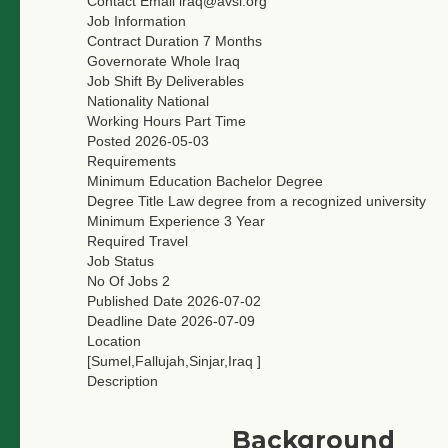
Contact Email
iraq@avsi.org
Job Information
Contract Duration
7 Months
Governorate
Whole Iraq
Job Shift
By Deliverables
Nationality
National
Working Hours
Part Time
Posted
2026-05-03
Requirements
Minimum Education
Bachelor Degree
Degree Title
Law degree from a recognized university
Minimum Experience
3 Year
Required Travel
Job Status
No Of Jobs
2
Published Date
2026-07-02
Deadline Date
2026-07-09
Location
[Sumel,Fallujah,Sinjar,Iraq ]
Description
Background