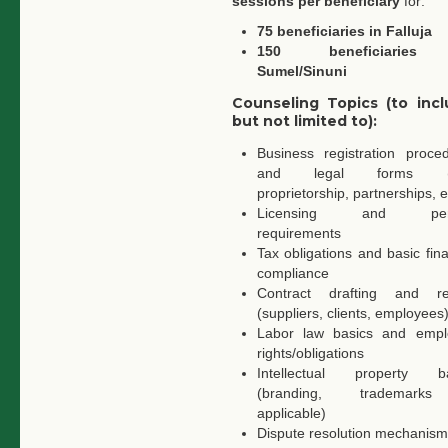
sessions per beneficiary
for:
75 beneficiaries in Falluja
150 beneficiaries
Sumel/Sinuni
Counseling Topics (to incl
but not limited to):
Business registration proce
and legal forms (s
proprietorship, partnerships, e
Licensing and perm
requirements
Tax obligations and basic fina
compliance
Contract drafting and re
(suppliers, clients, employees
Labor law basics and empl
rights/obligations
Intellectual property ba
(branding, trademark
applicable)
Dispute resolution mechanism