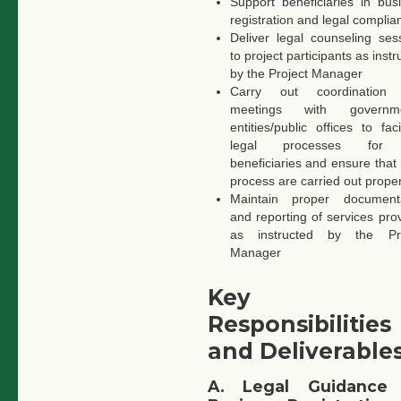
Support beneficiaries in bus
registration and legal complia
Deliver legal counseling ses
to project participants as instr
by the Project Manager
Carry out coordination
meetings with governme
entities/public offices to facil
legal processes for
beneficiaries and ensure that 
process are carried out proper
Maintain proper documenta
and reporting of services pro
as instructed by the Pro
Manager
Key
Responsibilities
and Deliverable
A. Legal Guidance