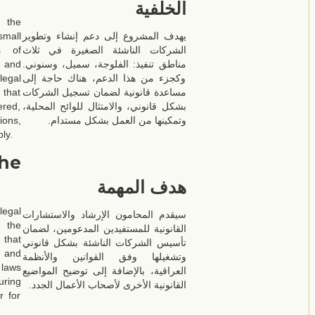
الخلفية
 the
mall
يهدف المشروع إلى دعم إنشاء وتطوير
s of
الشركات الناشئة الصغيرة في ثلاث
, and
مناطق تنفيذ: الفلوجة، سميل، وسنوني.
legal
وكجزء من هذا الدعم، هناك حاجة إلى
 that
مساعدة قانونية لضمان تسجيل الشركات
ered,
بشكل قانوني، والامتثال للوائح المحلية،
ions,
وتمكينها من العمل بشكل مستدام.
ly.
he
هدف المهمة
egal
سيقدم المحامون الإرشاد والاستشارات
 the
القانونية للمستفيدين المدعومين، لضمان
 that
تأسيس الشركات الناشئة بشكل قانوني
d and
وتشغيلها وفق القوانين والأنظمة
 laws
العراقية، بالإضافة إلى توضيح المواضيع
uring
القانونية الأخرى لأصحاب الأعمال الجدد.
r for