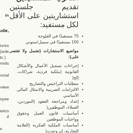
تقديم جلستين
استشاريتين على الأقل
 in
لكل مستفيد:
ude,
75 مستفيدًا في الفلوجة
150 مستفيدًا في سميل/سنوني
dures
مواضيع الاستشارات (تشمل ولا تقتصر
ole
:
على)
tc.)
its
إجراءات تسجيل الأعمال والأشكال
القانونية (ملكية فردية، شراكات،
ncial
إلخ(
متطلبات التراخيص والتصاريح
view
الالتزامات الضريبية والامتثال المالي
)
الأساسي
oyee
إعداد ومراجعة العقود (الموردين،
العملاء، الموظفين(
sics
أساسيات قانون العمل وحقوق
s if
وواجبات الموظفين
أساسيات الملكية الفكرية (العلامة
s
التجارية، إن وجدت(