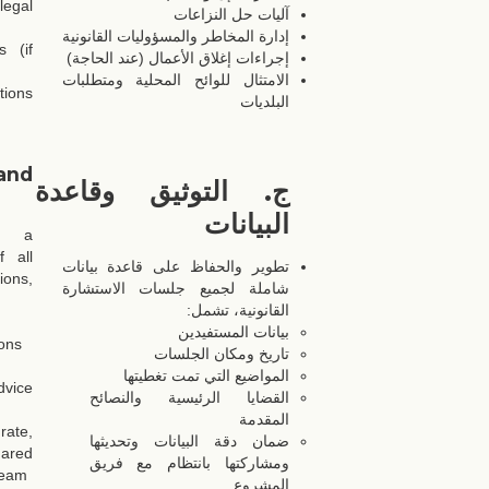
egal
آليات حل النزاعات
إدارة المخاطر والمسؤوليات القانونية
s (if
إجراءات إغلاق الأعمال (عند الحاجة)
الامتثال للوائح المحلية ومتطلبات
tions
البلديات
and
ج. التوثيق وقاعدة
البيانات
n a
 all
تطوير والحفاظ على قاعدة بيانات
ons,
شاملة لجميع جلسات الاستشارة
القانونية، تشمل:
بيانات المستفيدين
ions
تاريخ ومكان الجلسات
المواضيع التي تمت تغطيتها
dvice
القضايا الرئيسية والنصائح
المقدمة
ate,
ضمان دقة البيانات وتحديثها
red
ومشاركتها بانتظام مع فريق
team
المشروع