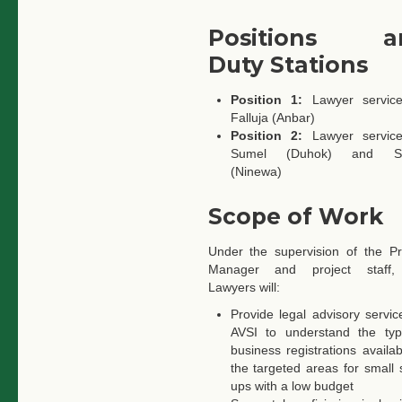
Positions a
Duty Stations
Position 1:
Lawyer servic
Falluja (Anbar)
Position 2:
Lawyer servic
Sumel (Duhok) and Si
(Ninewa)
Scope of Work
Under the supervision of the Pr
Manager and project staff,
Lawyers will:
Provide legal advisory servic
AVSI to understand the ty
business registrations availab
the targeted areas for small s
ups with a low budget