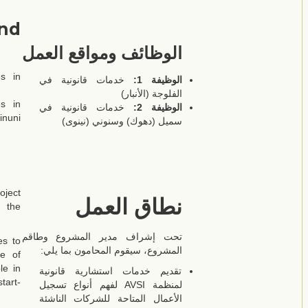
nd
الوظائف ومواقع العمل
es in
الوظيفة 1:
خدمات قانونية في
الفلوجة (الأنبار)
es in
الوظيفة 2:
خدمات قانونية في
nuni
سميل (دهوك) وسنوني (نينوى)
oject
نطاق العمل
 the
تحت إشراف مدير المشروع وطاقم
es to
المشروع، سيقوم المحامون بما يلي:
pe of
le in
تقديم خدمات استشارية قانونية
tart-
لمنظمة AVSI لفهم أنواع تسجيل
الأعمال المتاحة للشركات الناشئة