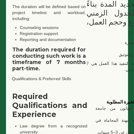
ديد المدة بناءً
The duration will be defined based on
جدول الزمني
project timeline and workload,
including:
ع وحجم العمل
Counseling sessions
Registration support
Reporting and documentation
شارة
The duration required for
 والتوثيق
conducting such work is a
timeframe of 7 months
المدة المتوقعة لتنفيذ هذا العمل هي 7
part-time.
جزئي
Qualifications & Preferred Skills
Required
خبرة المطلوبة
Qualifications and
لقانون من جامعة
Experience
ة مهنة المحاماة في
Law degree from a recognized
university
عن 3–5 سنوات