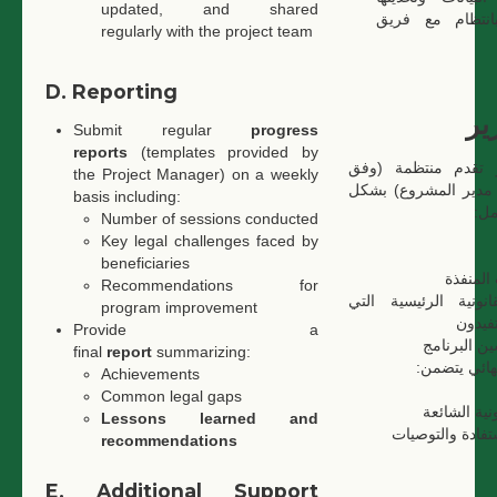
updated, and shared
انتظام مع فريق
regularly with the project team
D. Reporting
رير
Submit regular
progress
reports
(templates provided by
ر تقدم منتظمة (وفق
the Project Manager) on a weekly
 مدير المشروع) بشكل
basis including:
مل
Number of sessions conducted
Key legal challenges faced by
beneficiaries
المنفذة
Recommendations for
انونية الرئيسية التي
program improvement
تفيدون
Provide a
ن البرنامج
final
report
summarizing:
نهائي يتضمن
Achievements
Common legal gaps
نية الشائعة
Lessons learned and
فادة والتوصيات
recommendations
E. Additional Support