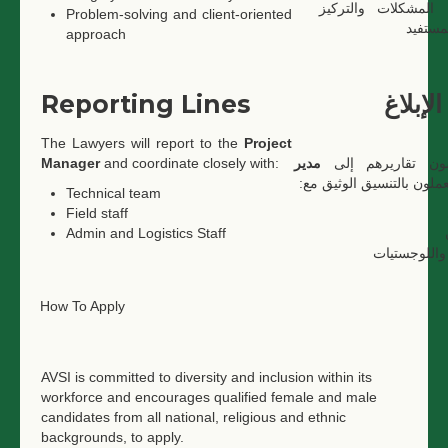
المشكلات والتركيز
Problem-solving and client-oriented
مستفيد
approach
Reporting Lines
إبلاغ
The Lawyers will report to the
Project
Manager
and coordinate closely with:
مدير
مون تقاريرهم إلى
، ملون بالتنسيق الوثيق مع
Technical team
Field staff
Admin and Logistics Staff
 واللوجستيات
How To Apply
AVSI is committed to diversity and inclusion within its
workforce and encourages qualified female and male
candidates from all national, religious and ethnic
backgrounds, to apply.