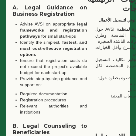
جات
A. Legal Guidance on
Business Registration
قانوني لتسجيل الأعمال
Advise AVSI on appropriate
legal
تقديم المشورة لمنظمة AVSI حول
frameworks and registration
ونية المناسبة وطرق
pathways
for small start-ups
كات الناشئة الصغيرة
Identify the simplest
, fastest, and
وأسرع وأقل الخيارات
most cost-effective registration
ل
options
جاوز تكاليف التسجيل
Ensure that registration costs do
مشروع المخصصة لكل
not exceed the project’s available
budget for each start-up
دات خطوة بخطوة حول
Provide step-by-step guidance and
وبة
support on:
سجيل
Required documentation
سسات المعنية
Registration procedures
Relevant authorities and
institutions
B. Legal Counseling to
Beneficiaries