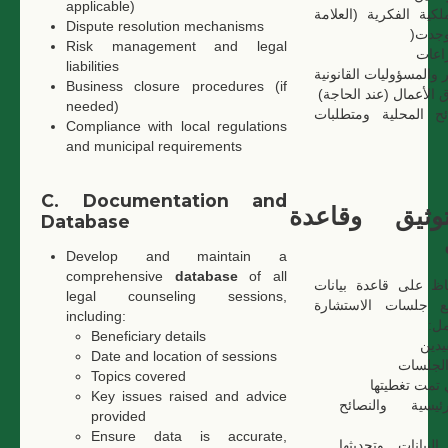
applicable)
كية الفكرية (العلامة
Dispute resolution mechanisms
ن وجدت
Risk management and legal
زاعات
liabilities
 والمسؤوليات القانونية
Business closure procedures (if
ق الأعمال (عند الحاجة
needed)
ائح المحلية ومتطلبات
Compliance with local regulations
and municipal requirements
C. Documentation and
وثيق وقاعدة
Database
Develop and maintain a
comprehensive
database
of all
اظ على قاعدة بيانات
legal counseling sessions,
ع جلسات الاستشارة
including:
شمل
Beneficiary details
يدين
Date and location of sessions
الجلسات
Topics covered
 تمت تغطيتها
Key issues raised and advice
ئيسية والنصائح
provided
Ensure data is accurate,
بيانات وتحديثها