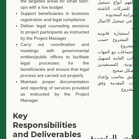
the targeted areas for small start-
لمنظمة AVSI لفهم أنواع تسجيل
ups with a low budget
احة للشركات الناشئة
Support beneficiaries in business
لميزانية المحدودة
registration and legal compliance
ين في تسجيل الأعمال
Deliver legal counseling sessions
نوني
to project participants as instructed
ت استشارة قانونية
by the Project Manager
 في المشروع حسب
Carry out coordination and
 المشروع
meetings with governmental
 الاجتماعات مع الجهات
entities/public offices to facilitate
مكاتب العامة لتسهيل
legal processes for the
لقانونية للمستفيدين
beneficiaries and ensure that legal
ها بشكل صحيح
process are carried out properly
توثيق مناسب وإعداد
Maintain proper documentation
لخدمات المقدمة وفق
and reporting of services provided
 المشروع
as instructed by the Project
Manager
Key
Responsibilities
and Deliverables
يات الرئيسية