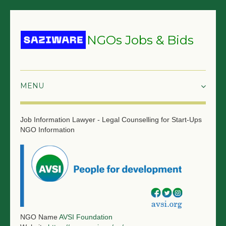
NGOs Jobs & Bids
HOME
Job Information
Lawyer - Legal Counselling for Start-Ups
NGO Information
GRANTS & PROPOSALS
BIDS & TENDERS
TRAININGS
SURVEYS
JOBS
NGO Name
AVSI Foundation