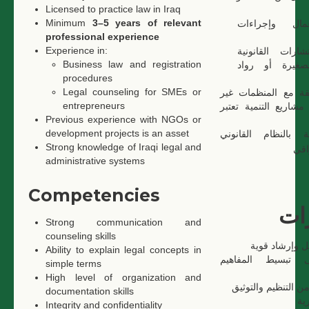
Licensed to practice law in Iraq
Minimum
3–5 years of relevant
مال وإجراءات
professional experience
Experience in:
شارات القانونية
Business law and registration
لصغيرة أو رواد
procedures
Legal counseling for SMEs or
بقة مع المنظمات غير
entrepreneurs
مشاريع التنمية تعتبر
Previous experience with NGOs or
development projects is an asset
 بالنظام القانوني
Strong knowledge of Iraqi legal and
اقي
administrative systems
Competencies
رات
Strong communication and
counseling skills
 وإرشاد قوية
Ability to explain legal concepts in
 تبسيط المفاهيم
simple terms
High level of organization and
ن التنظيم والتوثيق
documentation skills
ية
Integrity and confidentiality