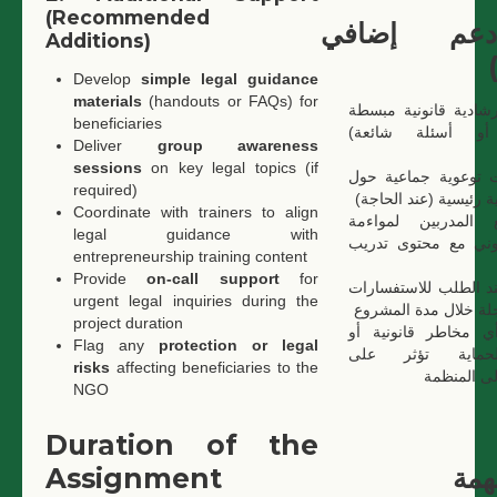
(Recommended
عم إضافي
Additions)
Develop
simple legal guidance
materials
(handouts or FAQs) for
رشادية قانونية مبسطة
beneficiaries
(أو أسئلة شائعة
Deliver
group awareness
sessions
on key legal topics (if
 توعوية جماعية حول
required)
ية رئيسية (عند الحاجة
Coordinate with trainers to align
 المدربين لمواءمة
legal guidance with
نوني مع محتوى تدريب
entrepreneurship training content
Provide
on-call support
for
د الطلب للاستفسارات
urgent legal inquiries during the
اجلة خلال مدة المشروع
project duration
أي مخاطر قانونية أو
Flag any
protection or legal
لحماية تؤثر على
risks
affecting beneficiaries to the
لى المنظمة
NGO
Duration of the
Assignment
همة