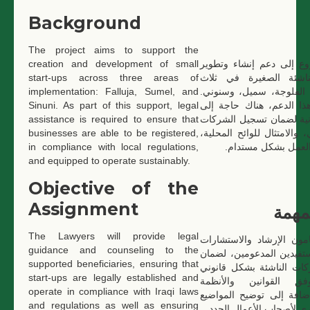
Background
The project aims to support the
creation and development of small
ع إلى دعم إنشاء وتطوير
start-ups across three areas of
ناشئة الصغيرة في ثلاث
implementation: Falluja, Sumel, and
: الفلوجة، سميل، وسنوني
Sinuni. As part of this support, legal
ا الدعم، هناك حاجة إلى
assistance is required to ensure that
نية لضمان تسجيل الشركات
businesses are able to be registered,
 والامتثال للوائح المحلية
in compliance with local regulations,
 العمل بشكل مستدام
and equipped to operate sustainably.
Objective of the
Assignment
مهمة
The Lawyers will provide legal
مون الإرشاد والاستشارات
guidance and counseling to the
مستفيدين المدعومين، لضمان
supported beneficiaries, ensuring that
ات الناشئة بشكل قانوني
start-ups are legally established and
فق القوانين والأنظمة
operate in compliance with Iraqi laws
لإضافة إلى توضيح المواضيع
and regulations as well as ensuring
أخرى لأصحاب الأعمال الجدد