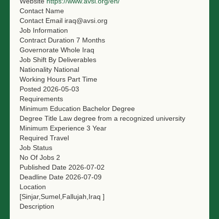
Website
https://www.avsi.org/en/
Contact Name
NGO LOGIN
Contact Email
iraq@avsi.org
Job Information
SUBMIT TENDER
Contract Duration
7 Months
Governorate
Whole Iraq
Job Shift
By Deliverables
Nationality
National
Working Hours
Part Time
Posted
2026-05-03
Requirements
Minimum Education
Bachelor Degree
Degree Title
Law degree from a recognized university
Minimum Experience
3 Year
Required Travel
Job Status
No Of Jobs
2
Published Date
2026-07-02
Deadline Date
2026-07-09
Location
[Sinjar,Sumel,Fallujah,Iraq ]
Description