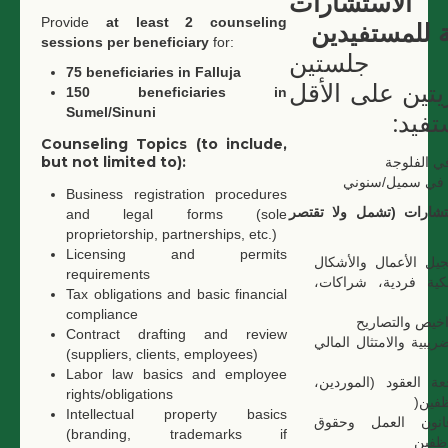
استشارات
Provide
at least 2 counseling
ة للمستفيدين
sessions per beneficiary
for:
م جلستين
75 beneficiaries in Falluja
تين على الأقل
150 beneficiaries in
Sumel/Sinuni
تفيد
Counseling Topics (to include,
but not limited to):
Business registration procedures
تشارات (تشمل ولا تقتصر
and legal forms (sole
proprietorship, partnerships, etc.)
Licensing and permits
يل الأعمال والأشكال
requirements
ملكية فردية، شراكات
Tax obligations and basic financial
compliance
اخيص والتصاريح
Contract drafting and review
ضريبية والامتثال المالي
(suppliers, clients, employees)
Labor law basics and employee
عة العقود (الموردين
rights/obligations
وظفين
Intellectual property basics
انون العمل وحقوق
(branding, trademarks if
وظفين